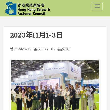
S
TOGGLE
k
i
p
t
o
2023年11月1-3日
m
a
i
2024-12-15
admin
活動花絮
n
c
o
n
t
e
n
t
Previ
Next
ous