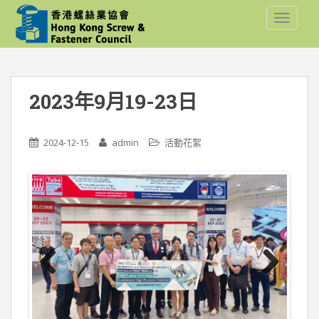
S
TOGGLE
k
i
p
t
o
2023年9月19-23日
m
a
i
2024-12-15
admin
活動花絮
n
c
o
n
t
e
n
t
Previ
Next
ous