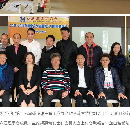
2017 年“第十六屆香港珠三角工商界合作交流會”於2017 年12 月8 
大會選舉第八屆理事會成員，主席胡惠儀女士在會員大會上作會務報告，並由名