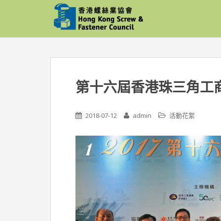
S
k
i
p
t
o
m
第十六屆香港珠三角工
a
i
n
2018-07-12
admin
活動花絮
c
o
n
t
e
n
t