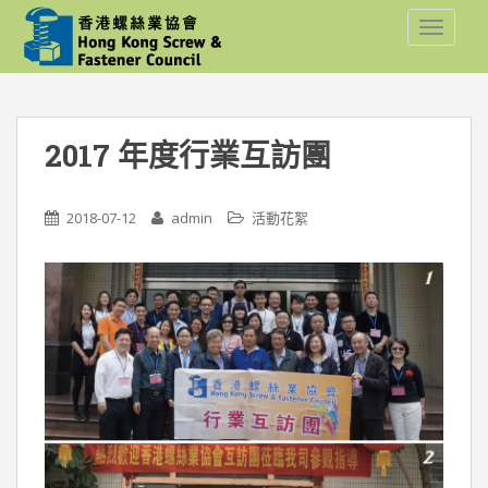
S
TOGGLE
k
i
p
t
o
2017 年度行業互訪團
m
a
i
2018-07-12
admin
活動花絮
n
c
o
n
t
e
n
t