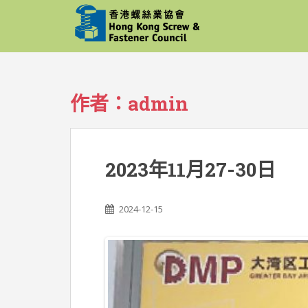
S
k
i
p
t
o
作者：
admin
m
a
i
n
2023年11月27-30日
c
o
n
2024-12-15
t
e
n
t